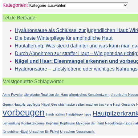
Kategorien:
Letzte Beiträge:
Hyaluronsäure als Schlüssel zur jugendlichen Haut: 
Die beste Winterpflege für empfindliche Haut
Hautalterung: Was steckt dahinter und was kann man d
Durch Abnehmen zur straffer Haut – Wie geht das richtig
Nägel und Haar: Eisenmangel erkennen und vorbeu
Hyaluronsäure – Lifestyletrend oder wichtiges Nahrung
Meistgenutzte Schlagwörter:
Akne Psyche
allergische Reaktion der Haut
allergisches Kontaktekzem
chronische Nesse
Gegen Hautpilz
gepflegte Nägel
Gesichtsmaske selber machen trockene Haut
Gesunde N
vorbeugen
Hautpilzerkran
Hautirritation
Hautpflege-Tipps
Behandlung
Kontaktekzeme
Kopflaus
Kopfläuse
Mykosen der Haut
Nagelpflege-Tipps
na
für schöne Nägel
Ursachen für Pickel
Ursachen Nesselsucht