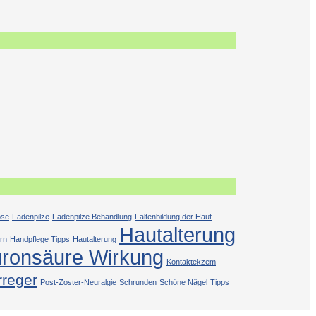
ose
Fadenpilze
Fadenpilze Behandlung
Faltenbildung der Haut
Hautalterung
rn
Handpflege Tipps
Hautalterung
uronsäure Wirkung
Kontaktekzem
rreger
Post-Zoster-Neuralgie
Schrunden
Schöne Nägel
Tipps