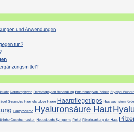
Wirkungen und Anwendungen
agegen tun?
?
gen
sergänzungsmittel?
lsucht
Dermatophyten
Dermatophyten Behandlung
Entstehung von Pickeln
Erysipel Wundr
Haarpflegetipps
ägel
Gesundes Haar
glanzlose Haare
Haarwachstum förde
Hyaluronsäure Haut
Hyal
kung
Hautprobleme
Pilze
türliche Gesichtsmasken
Nesselsucht Symptome
Pickel
Pilzerkrankung der Haut