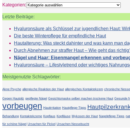
Kategorien:
Letzte Beiträge:
Hyaluronsäure als Schlüssel zur jugendlichen Haut: 
Die beste Winterpflege für empfindliche Haut
Hautalterung: Was steckt dahinter und was kann man d
Durch Abnehmen zur straffer Haut – Wie geht das richtig
Nägel und Haar: Eisenmangel erkennen und vorbeu
Hyaluronsäure – Lifestyletrend oder wichtiges Nahrung
Meistgenutzte Schlagwörter:
Akne Psyche
allergische Reaktion der Haut
allergisches Kontaktekzem
chronische Nesse
Gegen Hautpilz
gepflegte Nägel
Gesichtsmaske selber machen trockene Haut
Gesunde N
vorbeugen
Hautpilzerkran
Hautirritation
Hautpflege-Tipps
Behandlung
Kontaktekzeme
Kopflaus
Kopfläuse
Mykosen der Haut
Nagelpflege-Tipps
na
für schöne Nägel
Ursachen für Pickel
Ursachen Nesselsucht