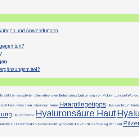
Wirkungen und Anwendungen
agegen tun?
?
gen
sergänzungsmittel?
lsucht
Dermatophyten
Dermatophyten Behandlung
Entstehung von Pickeln
Erysipel Wundr
Haarpflegetipps
ägel
Gesundes Haar
glanzlose Haare
Haarwachstum förde
Hyaluronsäure Haut
Hyal
kung
Hautprobleme
Pilze
türliche Gesichtsmasken
Nesselsucht Symptome
Pickel
Pilzerkrankung der Haut