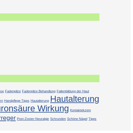
ose
Fadenpilze
Fadenpilze Behandlung
Faltenbildung der Haut
Hautalterung
rn
Handpflege Tipps
Hautalterung
uronsäure Wirkung
Kontaktekzem
rreger
Post-Zoster-Neuralgie
Schrunden
Schöne Nägel
Tipps