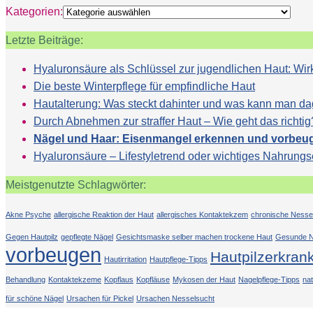
Kategorien:
Letzte Beiträge:
Hyaluronsäure als Schlüssel zur jugendlichen Haut: 
Die beste Winterpflege für empfindliche Haut
Hautalterung: Was steckt dahinter und was kann man d
Durch Abnehmen zur straffer Haut – Wie geht das richtig
Nägel und Haar: Eisenmangel erkennen und vorbeu
Hyaluronsäure – Lifestyletrend oder wichtiges Nahrung
Meistgenutzte Schlagwörter:
Akne Psyche
allergische Reaktion der Haut
allergisches Kontaktekzem
chronische Nesse
Gegen Hautpilz
gepflegte Nägel
Gesichtsmaske selber machen trockene Haut
Gesunde N
vorbeugen
Hautpilzerkran
Hautirritation
Hautpflege-Tipps
Behandlung
Kontaktekzeme
Kopflaus
Kopfläuse
Mykosen der Haut
Nagelpflege-Tipps
na
für schöne Nägel
Ursachen für Pickel
Ursachen Nesselsucht