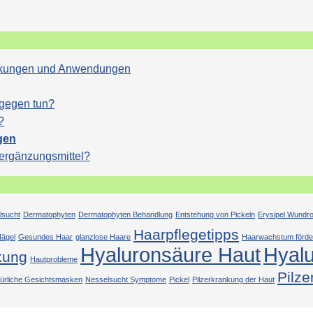
Wirkungen und Anwendungen
agegen tun?
?
gen
sergänzungsmittel?
lsucht
Dermatophyten
Dermatophyten Behandlung
Entstehung von Pickeln
Erysipel Wundr
Haarpflegetipps
ägel
Gesundes Haar
glanzlose Haare
Haarwachstum förde
Hyaluronsäure Haut
Hyal
kung
Hautprobleme
Pilze
türliche Gesichtsmasken
Nesselsucht Symptome
Pickel
Pilzerkrankung der Haut