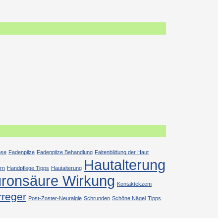
ose
Fadenpilze
Fadenpilze Behandlung
Faltenbildung der Haut
Hautalterung
rn
Handpflege Tipps
Hautalterung
uronsäure Wirkung
Kontaktekzem
rreger
Post-Zoster-Neuralgie
Schrunden
Schöne Nägel
Tipps