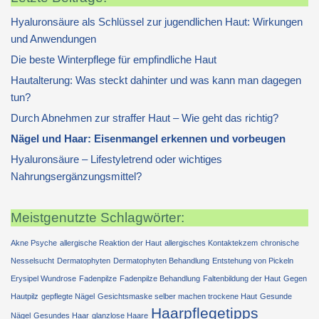
Hyaluronsäure als Schlüssel zur jugendlichen Haut: Wirkungen
und Anwendungen
Die beste Winterpflege für empfindliche Haut
Hautalterung: Was steckt dahinter und was kann man dagegen
tun?
Durch Abnehmen zur straffer Haut – Wie geht das richtig?
Nägel und Haar: Eisenmangel erkennen und vorbeugen
Hyaluronsäure – Lifestyletrend oder wichtiges
Nahrungsergänzungsmittel?
Meistgenutzte Schlagwörter:
Akne Psyche
allergische Reaktion der Haut
allergisches Kontaktekzem
chronische
Nesselsucht
Dermatophyten
Dermatophyten Behandlung
Entstehung von Pickeln
Erysipel Wundrose
Fadenpilze
Fadenpilze Behandlung
Faltenbildung der Haut
Gegen
Hautpilz
gepflegte Nägel
Gesichtsmaske selber machen trockene Haut
Gesunde
Haarpflegetipps
Nägel
Gesundes Haar
glanzlose Haare