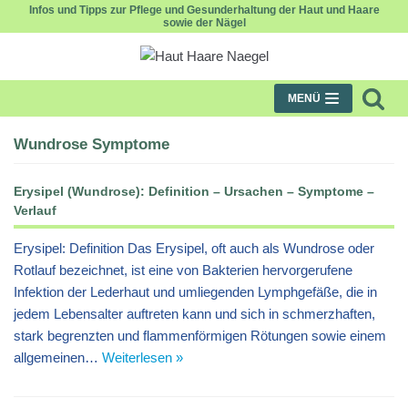
Infos und Tipps zur Pflege und Gesunderhaltung der Haut und Haare
sowie der Nägel
Zum
Inhalt
MENÜ
Wundrose Symptome
Erysipel (Wundrose): Definition – Ursachen – Symptome –
Verlauf
Erysipel: Definition Das Erysipel, oft auch als Wundrose oder
Rotlauf bezeichnet, ist eine von Bakterien hervorgerufene
Infektion der Lederhaut und umliegenden Lymphgefäße, die in
jedem Lebensalter auftreten kann und sich in schmerzhaften,
stark begrenzten und flammenförmigen Rötungen sowie einem
allgemeinen…
Weiterlesen »