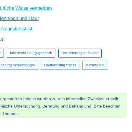
türliche Weise vermeiden
lenleben und Haut
so gestresst ist
ut
v
faltenfreie Haut jugendlich
Hautalterung aufhalten
lterung Schlafmangel
Hautalterung Stress
Mimikfalten
gestellten Inhalte wurden zu rein informellen Zwecken erstellt.
inische Untersuchung, Beratung und Behandlung. Bitte beachten
er Themen.