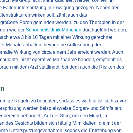
 durch Make-up nicht mehr kaschiert werden können. In
e Faltenunterspritzung in Erwägung gezogen. Neben der
tenstruktur einwirken soll, zählt auch das
rgrößerte Poren gemindert werden, zu den Therapien in der
ungen wie der
Schönheitsklinik München
durchgeführt werden.
nach etwa 3 bis 10 Tagen mit einer Wirkung gerechnet
vier Monate anhalten, bevor eine Auffrischung der
erhafte Wirkung von circa einem Jahr erreicht werden. Auch
bulante, nicht-operative Maßnahme handelt, empfiehlt es
räch mit dem Arzt stattfindet, bei dem auch die Risiken des
rn
einige Regeln zu beachten, sodass es wichtig ist, sich zuvor
rspritzung werden beispielsweise Sorgen- und Stirnfalten,
bereich behandelt. Auf der Stirn, um den Mund, im
 des Gesichts bilden sich häufig Mimikfalten, die mit der
derne Unterspritzungsverfahren, sodass die Entstehung von