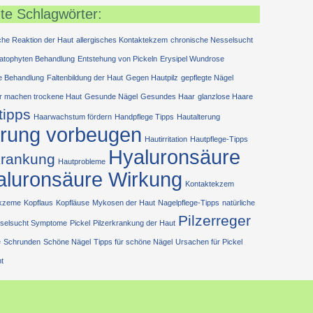
te Schlagwörter:
sche Reaktion der Haut
allergisches Kontaktekzem
chronische Nesselsucht
atophyten Behandlung
Entstehung von Pickeln
Erysipel Wundrose
e Behandlung
Faltenbildung der Haut
Gegen Hautpilz
gepflegte Nägel
r machen trockene Haut
Gesunde Nägel
Gesundes Haar
glanzlose Haare
tipps
Haarwachstum fördern
Handpflege Tipps
Hautalterung
erung vorbeugen
Hautirritation
Hautpflege-Tipps
Hyaluronsäure
krankung
Hautprobleme
aluronsäure Wirkung
Kontaktekzem
ekzeme
Kopflaus
Kopfläuse
Mykosen der Haut
Nagelpflege-Tipps
natürliche
Pilzerreger
selsucht Symptome
Pickel
Pilzerkrankung der Haut
e
Schrunden
Schöne Nägel
Tipps für schöne Nägel
Ursachen für Pickel
t