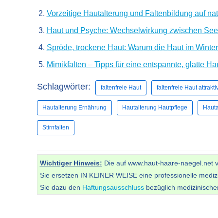
Vorzeitige Hautalterung und Faltenbildung auf na
Haut und Psyche: Wechselwirkung zwischen See
Spröde, trockene Haut: Warum die Haut im Winter 
Mimikfalten – Tipps für eine entspannte, glatte Ha
Schlagwörter:
faltenfreie Haut
faltenfreie Haut attrakti
Hautalterung Ernährung
Hautalterung Hautpflege
Hauta
Stirnfalten
Wichtiger Hinweis:
Die auf www.haut-haare-naegel.net vor
Sie ersetzen IN KEINER WEISE eine professionelle mediz
Sie dazu den
Haftungsausschluss
bezüglich medizinisch