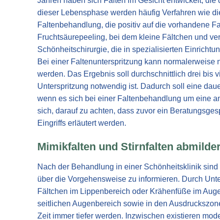
Jahren haben sich Falten im Gesicht entwickelt, die
dieser Lebensphase werden häufig Verfahren wie di
Faltenbehandlung, die positiv auf die vorhandene Fal
Fruchtsäurepeeling, bei dem kleine Fältchen und ve
Schönheitschirurgie, die in spezialisierten Einricht
Bei einer Faltenunterspritzung kann normalerweise 
werden. Das Ergebnis soll durchschnittlich drei bis 
Unterspritzung notwendig ist. Dadurch soll eine dau
wenn es sich bei einer Faltenbehandlung um eine am
sich, darauf zu achten, dass zuvor ein Beratungsgesp
Eingriffs erläutert werden.
Mimikfalten und Stirnfalten abmilde
Nach der Behandlung in einer Schönheitsklinik sind 
über die Vorgehensweise zu informieren. Durch Unte
Fältchen im Lippenbereich oder Krähenfüße im Augen
seitlichen Augenbereich sowie in den Ausdruckszonen
Zeit immer tiefer werden. Inzwischen existieren mo