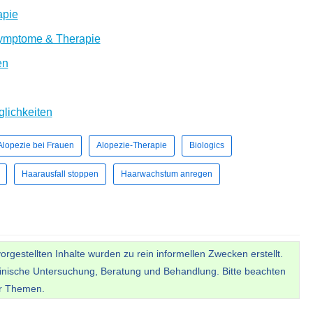
apie
 Symptome & Therapie
en
lichkeiten
Alopezie bei Frauen
Alopezie-Therapie
Biologics
Haarausfall stoppen
Haarwachstum anregen
gestellten Inhalte wurden zu rein informellen Zwecken erstellt.
inische Untersuchung, Beratung und Behandlung. Bitte beachten
er Themen.