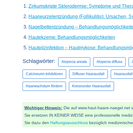
Zirkumskripte Sklerodermie: Symptome und Ther
Haarwurzelentzündung (Follikulitis): Ursachen,
Nagelbettentzündung – Behandlungsmöglichkeit
Hautekzeme: Behandlungsmöglichkeiten
Hautpilzinfektion – Hautmykose: Behandlungsmög
Schlagwörter:
Alopecia areata
Alopecia diffusa
Calcineurin-Inhibitoren
Diffuser Haarausfall
Haarausfall
Haarwachstum fördern
Kreisrunder Haarausfall
Wichtiger Hinweis:
Die auf www.haut-haare-naegel.net vor
Sie ersetzen IN KEINER WEISE eine professionelle mediz
Sie dazu den
Haftungsausschluss
bezüglich medizinisch