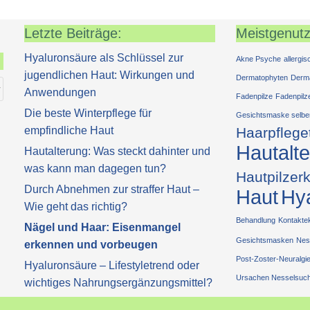
Letzte Beiträge:
Meistgenutz
Hyaluronsäure als Schlüssel zur
Akne Psyche
allergi
jugendlichen Haut: Wirkungen und
Dermatophyten
Derm
Anwendungen
Fadenpilze
Fadenpilz
Die beste Winterpflege für
Gesichtsmaske selbe
empfindliche Haut
Haarpflege
Hautalt
Hautalterung: Was steckt dahinter und
was kann man dagegen tun?
Hautpilzer
Durch Abnehmen zur straffer Haut –
Haut
Hy
Wie geht das richtig?
Behandlung
Kontakt
Nägel und Haar: Eisenmangel
Gesichtsmasken
Nes
erkennen und vorbeugen
Post-Zoster-Neuralgi
Hyaluronsäure – Lifestyletrend oder
Ursachen Nesselsuch
wichtiges Nahrungsergänzungsmittel?