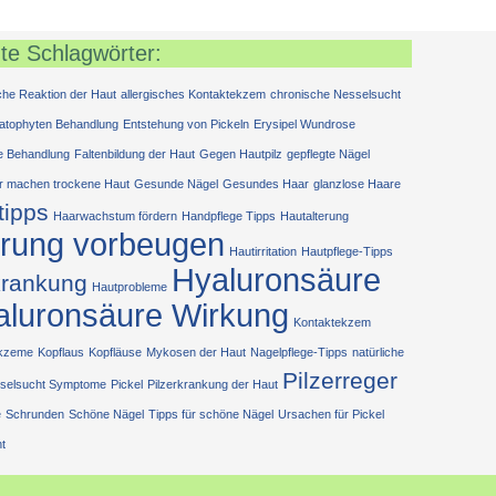
te Schlagwörter:
sche Reaktion der Haut
allergisches Kontaktekzem
chronische Nesselsucht
atophyten Behandlung
Entstehung von Pickeln
Erysipel Wundrose
e Behandlung
Faltenbildung der Haut
Gegen Hautpilz
gepflegte Nägel
r machen trockene Haut
Gesunde Nägel
Gesundes Haar
glanzlose Haare
tipps
Haarwachstum fördern
Handpflege Tipps
Hautalterung
erung vorbeugen
Hautirritation
Hautpflege-Tipps
Hyaluronsäure
krankung
Hautprobleme
aluronsäure Wirkung
Kontaktekzem
ekzeme
Kopflaus
Kopfläuse
Mykosen der Haut
Nagelpflege-Tipps
natürliche
Pilzerreger
selsucht Symptome
Pickel
Pilzerkrankung der Haut
e
Schrunden
Schöne Nägel
Tipps für schöne Nägel
Ursachen für Pickel
t