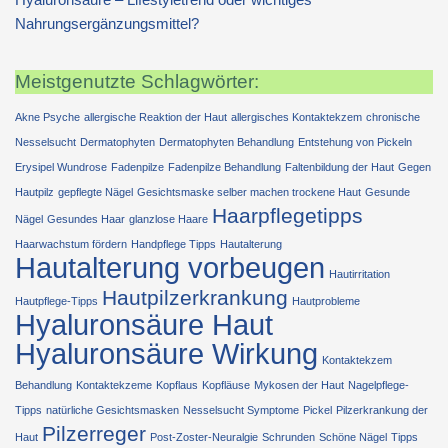
Nahrungsergänzungsmittel?
Meistgenutzte Schlagwörter:
Akne Psyche
allergische Reaktion der Haut
allergisches Kontaktekzem
chronische
Nesselsucht
Dermatophyten
Dermatophyten Behandlung
Entstehung von Pickeln
Erysipel Wundrose
Fadenpilze
Fadenpilze Behandlung
Faltenbildung der Haut
Gegen
Hautpilz
gepflegte Nägel
Gesichtsmaske selber machen trockene Haut
Gesunde
Haarpflegetipps
Nägel
Gesundes Haar
glanzlose Haare
Haarwachstum fördern
Handpflege Tipps
Hautalterung
Hautalterung vorbeugen
Hautirritation
Hautpilzerkrankung
Hautpflege-Tipps
Hautprobleme
Hyaluronsäure Haut
Hyaluronsäure Wirkung
Kontaktekzem
Behandlung
Kontaktekzeme
Kopflaus
Kopfläuse
Mykosen der Haut
Nagelpflege-
Tipps
natürliche Gesichtsmasken
Nesselsucht Symptome
Pickel
Pilzerkrankung der
Pilzerreger
Haut
Post-Zoster-Neuralgie
Schrunden
Schöne Nägel
Tipps