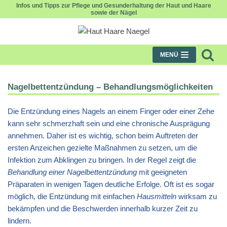
Infos und Tipps zur Pflege und Gesunderhaltung der Haut und Haare
sowie der Nägel
Zum
Inhalt
MENÜ
Nagelbettentzündung – Behandlungsmöglichkeiten
Die Entzündung eines Nagels an einem Finger oder einer Zehe
kann sehr schmerzhaft sein und eine chronische Ausprägung
annehmen. Daher ist es wichtig, schon beim Auftreten der
ersten Anzeichen gezielte Maßnahmen zu setzen, um die
Infektion zum Abklingen zu bringen. In der Regel zeigt die
Behandlung einer Nagelbettentzündung
mit geeigneten
Präparaten in wenigen Tagen deutliche Erfolge. Oft ist es sogar
möglich, die Entzündung mit einfachen
Hausmitteln
wirksam zu
bekämpfen und die Beschwerden innerhalb kurzer Zeit zu
lindern.