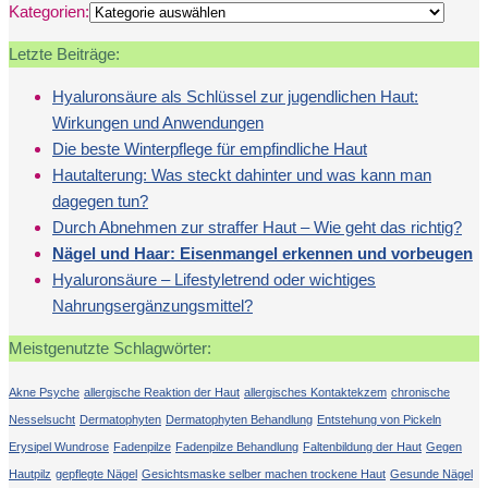
Kategorien:
Letzte Beiträge:
Hyaluronsäure als Schlüssel zur jugendlichen Haut:
Wirkungen und Anwendungen
Die beste Winterpflege für empfindliche Haut
Hautalterung: Was steckt dahinter und was kann man
dagegen tun?
Durch Abnehmen zur straffer Haut – Wie geht das richtig?
Nägel und Haar: Eisenmangel erkennen und vorbeugen
Hyaluronsäure – Lifestyletrend oder wichtiges
Nahrungsergänzungsmittel?
Meistgenutzte Schlagwörter:
Akne Psyche
allergische Reaktion der Haut
allergisches Kontaktekzem
chronische
Nesselsucht
Dermatophyten
Dermatophyten Behandlung
Entstehung von Pickeln
Erysipel Wundrose
Fadenpilze
Fadenpilze Behandlung
Faltenbildung der Haut
Gegen
Hautpilz
gepflegte Nägel
Gesichtsmaske selber machen trockene Haut
Gesunde Nägel