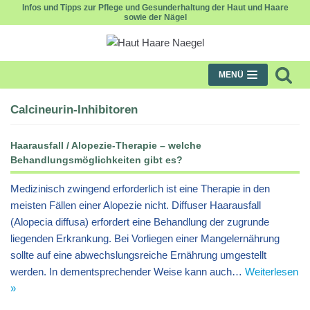
Infos und Tipps zur Pflege und Gesunderhaltung der Haut und Haare
sowie der Nägel
Zum
Inhalt
MENÜ
Calcineurin-Inhibitoren
Haarausfall / Alopezie-Therapie – welche
Behandlungsmöglichkeiten gibt es?
Medizinisch zwingend erforderlich ist eine Therapie in den
meisten Fällen einer Alopezie nicht. Diffuser Haarausfall
(Alopecia diffusa) erfordert eine Behandlung der zugrunde
liegenden Erkrankung. Bei Vorliegen einer Mangelernährung
sollte auf eine abwechslungsreiche Ernährung umgestellt
werden. In dementsprechender Weise kann auch…
Weiterlesen
»