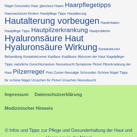
Haarpflegetipps
Nägel
Gesundes Haar
glanzlose Haare
Haarwachstum fördern
Handpflege Tipps
Hautalterung
Hautalterung vorbeugen
Hautirritation
Hautpilzerkrankung
Hautpflege-Tipps
Hautprobleme
Hyaluronsäure Haut
Hyaluronsäure Wirkung
Kontaktekzem
Behandlung
Kontaktekzeme
Kopflaus
Kopfläuse
Mykosen der Haut
Nagelpflege-
Tipps
natürliche Gesichtsmasken
Nesselsucht Symptome
Pickel
Pilzerkrankung der
Pilzerreger
Haut
Post-Zoster-Neuralgie
Schrunden
Schöne Nägel
Tipps
für schöne Nägel
Ursachen für Pickel
Ursachen Nesselsucht
Impressum
Datenschutzerklärung
Medizinischer Hinweis
© Infos und Tipps zur Pflege und Gesunderhaltung der Haut und