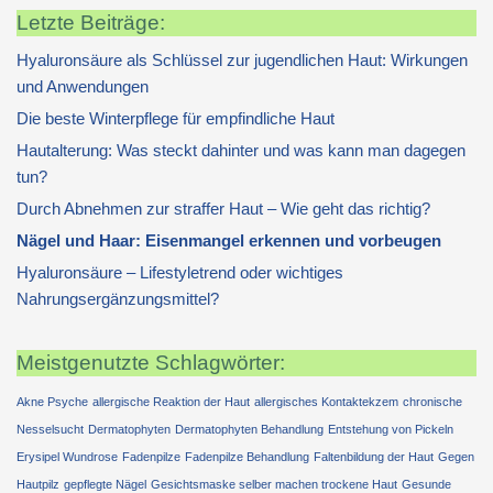
Letzte Beiträge:
Hyaluronsäure als Schlüssel zur jugendlichen Haut: Wirkungen
und Anwendungen
Die beste Winterpflege für empfindliche Haut
Hautalterung: Was steckt dahinter und was kann man dagegen
tun?
Durch Abnehmen zur straffer Haut – Wie geht das richtig?
Nägel und Haar: Eisenmangel erkennen und vorbeugen
Hyaluronsäure – Lifestyletrend oder wichtiges
Nahrungsergänzungsmittel?
Meistgenutzte Schlagwörter:
Akne Psyche
allergische Reaktion der Haut
allergisches Kontaktekzem
chronische
Nesselsucht
Dermatophyten
Dermatophyten Behandlung
Entstehung von Pickeln
Erysipel Wundrose
Fadenpilze
Fadenpilze Behandlung
Faltenbildung der Haut
Gegen
Hautpilz
gepflegte Nägel
Gesichtsmaske selber machen trockene Haut
Gesunde