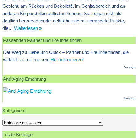
Gesicht, am Rücken und Dekolleté, im Genitalbereich und an
anderen Körperstellen auftreten können. Sie zeigen sich als
deutlich hervorstehende, gelbliche und rot umrandete Punkte,
Ursachen
die…
Weiterlesen »
und
Passenden Partner und Freunde finden
Behandlung
von
Der Weg zu Liebe und Glück – Partner und Freunde finden, die
Eiterpickeln
wirklich zu mir passen.
Hier informieren!
Anzeige
Anti-Aging Ernährung
Anzeige
Kategorien:
Kategorien:
Letzte Beiträge: