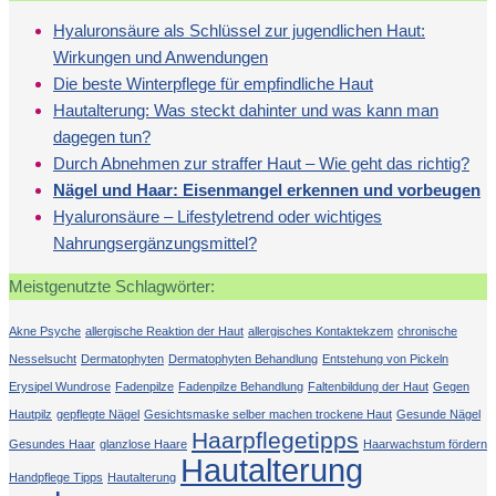
Hyaluronsäure als Schlüssel zur jugendlichen Haut:
Wirkungen und Anwendungen
Die beste Winterpflege für empfindliche Haut
Hautalterung: Was steckt dahinter und was kann man
dagegen tun?
Durch Abnehmen zur straffer Haut – Wie geht das richtig?
Nägel und Haar: Eisenmangel erkennen und vorbeugen
Hyaluronsäure – Lifestyletrend oder wichtiges
Nahrungsergänzungsmittel?
Meistgenutzte Schlagwörter:
Akne Psyche
allergische Reaktion der Haut
allergisches Kontaktekzem
chronische
Nesselsucht
Dermatophyten
Dermatophyten Behandlung
Entstehung von Pickeln
Erysipel Wundrose
Fadenpilze
Fadenpilze Behandlung
Faltenbildung der Haut
Gegen
Hautpilz
gepflegte Nägel
Gesichtsmaske selber machen trockene Haut
Gesunde Nägel
Haarpflegetipps
Gesundes Haar
glanzlose Haare
Haarwachstum fördern
Hautalterung
Handpflege Tipps
Hautalterung