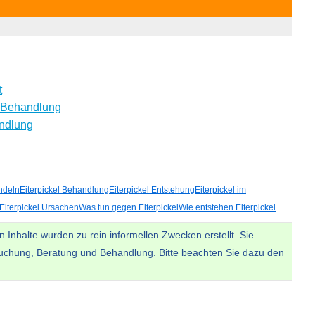
t
 Behandlung
ndlung
ndeln
Eiterpickel Behandlung
Eiterpickel Entstehung
Eiterpickel im
Eiterpickel Ursachen
Was tun gegen Eiterpickel
Wie entstehen Eiterpickel
 Inhalte wurden zu rein informellen Zwecken erstellt. Sie
uchung, Beratung und Behandlung. Bitte beachten Sie dazu den