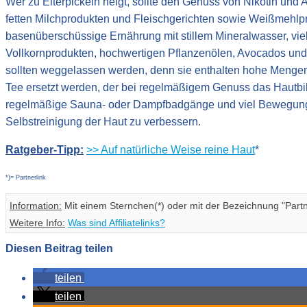
Wer zu Eiterpickeln neigt, sollte den Genuss von Nikotin und
fetten Milchprodukten und Fleischgerichten sowie Weißmehlprod
basenüberschüssige Ernährung mit stillem Mineralwasser, vi
Vollkornprodukten, hochwertigen Pflanzenölen, Avocados und
sollten weggelassen werden, denn sie enthalten hohe Mengen 
Tee ersetzt werden, der bei regelmäßigem Genuss das Hautbil
regelmäßige Sauna- oder Dampfbadgänge und viel Bewegung a
Selbstreinigung der Haut zu verbessern.
Ratgeber-Tipp:
>> Auf natürliche Weise reine Haut
*
*)= Partnerlink
Information:
Mit einem Sternchen(*) oder mit der Bezeichnung "Partne
Weitere Info:
Was sind Affiliatelinks?
Diesen Beitrag teilen
teilen
teilen