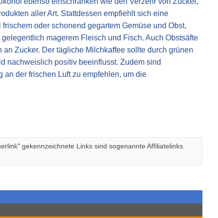
 Alkohol ebenso einschränken wie den Verzehr von Zucker,
ukten aller Art. Stattdessen empfiehlt sich eine
el frischem oder schonend gegartem Gemüse und Obst,
 gelegentlich magerem Fleisch und Fisch. Auch Obstsäfte
an Zucker. Der tägliche Milchkaffee sollte durch grünen
d nachweislich positiv beeinflusst. Zudem sind
n der frischen Luft zu empfehlen, um die
rlink" gekennzeichnete Links sind sogenannte Affiliatelinks.