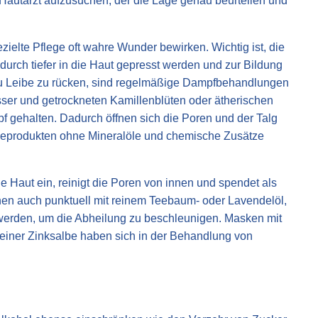
n Hautarzt aufzusuchen, der die Lage genau beurteilen und
ezielte Pflege oft wahre Wunder bewirken. Wichtig ist, die
durch tiefer in die Haut gepresst werden und zur Bildung
 zu Leibe zu rücken, sind regelmäßige Dampfbehandlungen
r und getrockneten Kamillenblüten oder ätherischen
mpf gehalten. Dadurch öffnen sich die Poren und der Talg
legeprodukten ohne Mineralöle und chemische Zusätze
ie Haut ein, reinigt die Poren von innen und spendet als
önnen auch punktuell mit reinem Teebaum- oder Lavendelöl,
 werden, um die Abheilung zu beschleunigen. Masken mit
 einer Zinksalbe haben sich in der Behandlung von