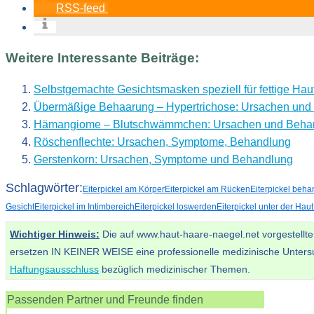
RSS-feed
Weitere Interessante Beiträge:
Selbstgemachte Gesichtsmasken speziell für fettige Hau
Übermäßige Behaarung – Hypertrichose: Ursachen und
Hämangiome – Blutschwämmchen: Ursachen und Beha
Röschenflechte: Ursachen, Symptome, Behandlung
Gerstenkorn: Ursachen, Symptome und Behandlung
Schlagwörter:
Eiterpickel am Körper
Eiterpickel am Rücken
Eiterpickel beha
Gesicht
Eiterpickel im Intimbereich
Eiterpickel loswerden
Eiterpickel unter der Haut
Wichtiger Hinweis:
Die auf www.haut-haare-naegel.net vorgestellten
ersetzen IN KEINER WEISE eine professionelle medizinische Unters
Haftungsausschluss
bezüglich medizinischer Themen.
Passenden Partner und Freunde finden