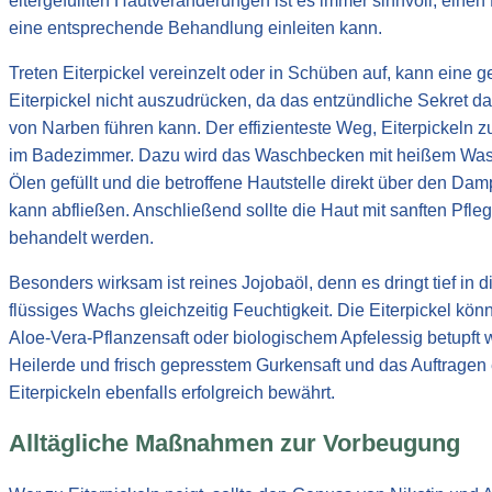
eitergefüllten Hautveränderungen ist es immer sinnvoll, eine
eine entsprechende Behandlung einleiten kann.
Treten Eiterpickel vereinzelt oder in Schüben auf, kann eine g
Eiterpickel nicht auszudrücken, da das entzündliche Sekret da
von Narben führen kann. Der effizienteste Weg, Eiterpickeln
im Badezimmer. Dazu wird das Waschbecken mit heißem Wasse
Ölen gefüllt und die betroffene Hautstelle direkt über den Da
kann abfließen. Anschließend sollte die Haut mit sanften Pf
behandelt werden.
Besonders wirksam ist reines Jojobaöl, denn es dringt tief in d
flüssiges Wachs gleichzeitig Feuchtigkeit. Die Eiterpickel k
Aloe-Vera-Pflanzensaft oder biologischem Apfelessig betupft
Heilerde und frisch gepresstem Gurkensaft und das Auftragen
Eiterpickeln ebenfalls erfolgreich bewährt.
Alltägliche Maßnahmen zur Vorbeugung