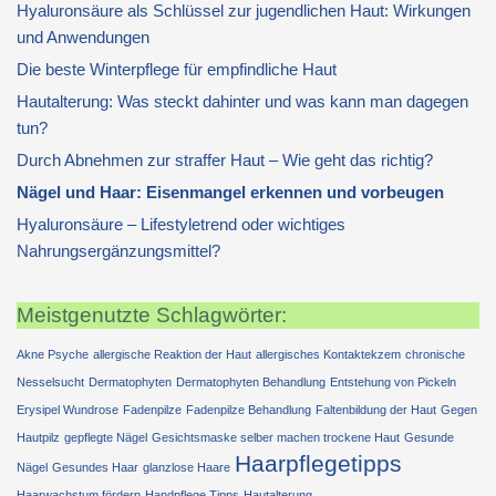
Hyaluronsäure als Schlüssel zur jugendlichen Haut: Wirkungen
und Anwendungen
Die beste Winterpflege für empfindliche Haut
Hautalterung: Was steckt dahinter und was kann man dagegen
tun?
Durch Abnehmen zur straffer Haut – Wie geht das richtig?
Nägel und Haar: Eisenmangel erkennen und vorbeugen
Hyaluronsäure – Lifestyletrend oder wichtiges
Nahrungsergänzungsmittel?
Meistgenutzte Schlagwörter:
Akne Psyche
allergische Reaktion der Haut
allergisches Kontaktekzem
chronische
Nesselsucht
Dermatophyten
Dermatophyten Behandlung
Entstehung von Pickeln
Erysipel Wundrose
Fadenpilze
Fadenpilze Behandlung
Faltenbildung der Haut
Gegen
Hautpilz
gepflegte Nägel
Gesichtsmaske selber machen trockene Haut
Gesunde
Haarpflegetipps
Nägel
Gesundes Haar
glanzlose Haare
Haarwachstum fördern
Handpflege Tipps
Hautalterung