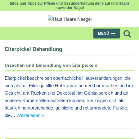
Infos und Tipps zur Pflege und Gesunderhaltung der Haut und Haare
sowie der Nägel
Zum
Inhalt
MENÜ
Eiterpickel Behandlung
Ursachen und Behandlung von Eiterpickeln
Eiterpickel beschreiben oberflächliche Hautveränderungen, die
sich als mit Eiter gefüllte Hohlräume bemerkbar machen und im
Gesicht, am Rücken und Dekolleté, im Genitalbereich und an
anderen Körperstellen auftreten können. Sie zeigen sich als
deutlich hervorstehende, gelbliche und rot umrandete Punkte,
die…
Weiterlesen »