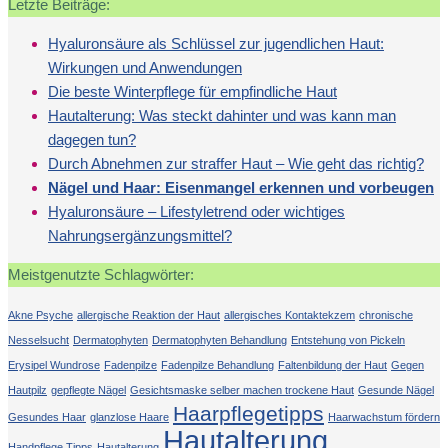
Letzte Beiträge:
Hyaluronsäure als Schlüssel zur jugendlichen Haut:
Wirkungen und Anwendungen
Die beste Winterpflege für empfindliche Haut
Hautalterung: Was steckt dahinter und was kann man
dagegen tun?
Durch Abnehmen zur straffer Haut – Wie geht das richtig?
Nägel und Haar: Eisenmangel erkennen und vorbeugen
Hyaluronsäure – Lifestyletrend oder wichtiges
Nahrungsergänzungsmittel?
Meistgenutzte Schlagwörter:
Akne Psyche
allergische Reaktion der Haut
allergisches Kontaktekzem
chronische
Nesselsucht
Dermatophyten
Dermatophyten Behandlung
Entstehung von Pickeln
Erysipel Wundrose
Fadenpilze
Fadenpilze Behandlung
Faltenbildung der Haut
Gegen
Hautpilz
gepflegte Nägel
Gesichtsmaske selber machen trockene Haut
Gesunde Nägel
Haarpflegetipps
Gesundes Haar
glanzlose Haare
Haarwachstum fördern
Hautalterung
Handpflege Tipps
Hautalterung