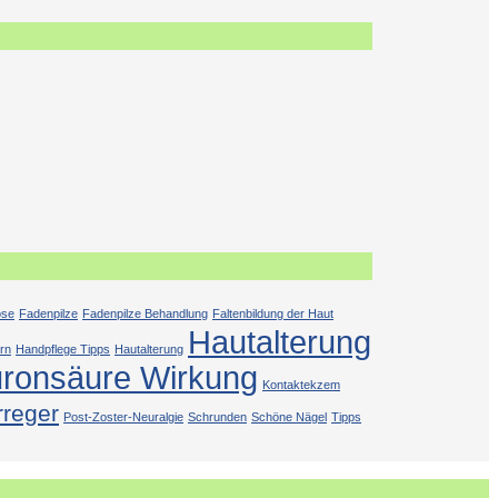
ose
Fadenpilze
Fadenpilze Behandlung
Faltenbildung der Haut
Hautalterung
rn
Handpflege Tipps
Hautalterung
uronsäure Wirkung
Kontaktekzem
rreger
Post-Zoster-Neuralgie
Schrunden
Schöne Nägel
Tipps