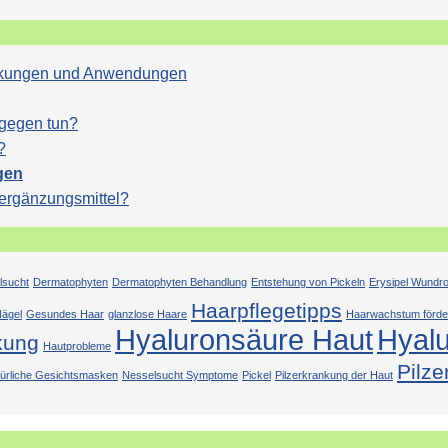
Wirkungen und Anwendungen
agegen tun?
?
gen
sergänzungsmittel?
lsucht
Dermatophyten
Dermatophyten Behandlung
Entstehung von Pickeln
Erysipel Wundr
Haarpflegetipps
ägel
Gesundes Haar
glanzlose Haare
Haarwachstum förde
Hyaluronsäure Haut
Hyal
kung
Hautprobleme
Pilze
türliche Gesichtsmasken
Nesselsucht Symptome
Pickel
Pilzerkrankung der Haut