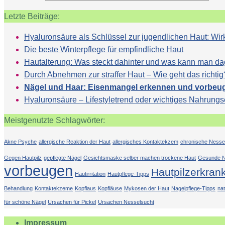
Letzte Beiträge:
Hyaluronsäure als Schlüssel zur jugendlichen Haut: 
Die beste Winterpflege für empfindliche Haut
Hautalterung: Was steckt dahinter und was kann man d
Durch Abnehmen zur straffer Haut – Wie geht das richtig
Nägel und Haar: Eisenmangel erkennen und vorbeu
Hyaluronsäure – Lifestyletrend oder wichtiges Nahrung
Meistgenutzte Schlagwörter:
Akne Psyche
allergische Reaktion der Haut
allergisches Kontaktekzem
chronische Nesse
Gegen Hautpilz
gepflegte Nägel
Gesichtsmaske selber machen trockene Haut
Gesunde N
vorbeugen
Hautpilzerkran
Hautirritation
Hautpflege-Tipps
Behandlung
Kontaktekzeme
Kopflaus
Kopfläuse
Mykosen der Haut
Nagelpflege-Tipps
na
für schöne Nägel
Ursachen für Pickel
Ursachen Nesselsucht
Impressum