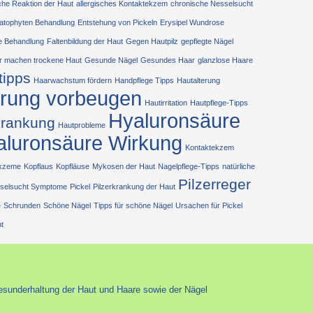
sche Reaktion der Haut
allergisches Kontaktekzem
chronische Nesselsucht
atophyten Behandlung
Entstehung von Pickeln
Erysipel Wundrose
e Behandlung
Faltenbildung der Haut
Gegen Hautpilz
gepflegte Nägel
r machen trockene Haut
Gesunde Nägel
Gesundes Haar
glanzlose Haare
tipps
Haarwachstum fördern
Handpflege Tipps
Hautalterung
erung vorbeugen
Hautirritation
Hautpflege-Tipps
Hyaluronsäure
krankung
Hautprobleme
aluronsäure Wirkung
Kontaktekzem
ekzeme
Kopflaus
Kopfläuse
Mykosen der Haut
Nagelpflege-Tipps
natürliche
Pilzerreger
selsucht Symptome
Pickel
Pilzerkrankung der Haut
e
Schrunden
Schöne Nägel
Tipps für schöne Nägel
Ursachen für Pickel
t
esunderhaltung der Haut und Haare sowie der Nägel