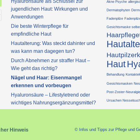
Hyaluronsäure als Schlüssel zur
Akne Psyche
allergi
jugendlichen Haut: Wirkungen und
Dermatophyten
Derm
Anwendungen
Fadenpilze
Fadenpilz
Die beste Winterpflege für
Gesichtsmaske selbe
empfindliche Haut
Haarpflege
Hautalt
Hautalterung: Was steckt dahinter und
was kann man dagegen tun?
Hautpilzer
Durch Abnehmen zur straffer Haut –
Haut
Hy
Wie geht das richtig?
Behandlung
Kontakt
Nägel und Haar: Eisenmangel
Gesichtsmasken
Nes
erkennen und vorbeugen
Post-Zoster-Neuralgi
Hyaluronsäure – Lifestyletrend oder
Ursachen Nesselsuch
wichtiges Nahrungsergänzungsmittel?
cher Hinweis
© Infos und Tipps zur Pflege und G