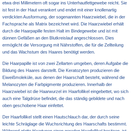
etwa drei Millimetern oft sogar ins Unterhautfettgewebe reicht. Sie
ist fest in der Haut verankert und endet mit einer knollenartig
verdickten Ausformung, der sogenannten Haarzwiebel, die in der
Fachsprache als Matrix bezeichnet wird. Die Haarzwiebel erhält
durch die Haarpapille festen Halt im Bindegewebe und ist mit
dünnen Gefäßen an den Blutkreislauf angeschlossen. Dies
ermöglicht die Versorgung mit Nährstoffen, die für die Zellteilung
und das Wachstum des Haares benötigt werden.
Die Haarpapille ist von zwei Zellarten umgeben, deren Aufgabe die
Bildung des Haares darstellt. Die Keratozyten produzieren die
Eiweißmoleküle, aus denen der Haarschaft besteht, während die
Melanozyten die Farbpigmente produzieren. Innerhalb der
Haarzwiebel ist die Haarwurzel im Haarfollikel eingebettet, wo sich
auch eine Talgdrüse befindet, die das ständig gebildete und nach
oben geschobene Haar einfettet.
Der Haarfollikel stellt einen Hautschlauch dar, der durch seine
leichte Schräglage die Wuchsrichtung des Haarschafts bestimmt.
Während
glatte Haartypen
einen geraden Haarfollikel besitzen, ist