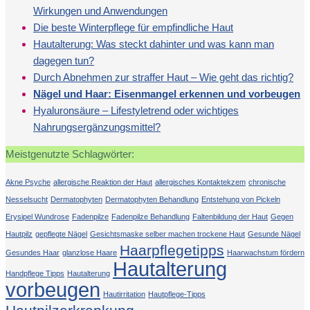
Wirkungen und Anwendungen
Die beste Winterpflege für empfindliche Haut
Hautalterung: Was steckt dahinter und was kann man
dagegen tun?
Durch Abnehmen zur straffer Haut – Wie geht das richtig?
Nägel und Haar: Eisenmangel erkennen und vorbeugen
Hyaluronsäure – Lifestyletrend oder wichtiges
Nahrungsergänzungsmittel?
Meistgenutzte Schlagwörter:
Akne Psyche
allergische Reaktion der Haut
allergisches Kontaktekzem
chronische
Nesselsucht
Dermatophyten
Dermatophyten Behandlung
Entstehung von Pickeln
Erysipel Wundrose
Fadenpilze
Fadenpilze Behandlung
Faltenbildung der Haut
Gegen
Hautpilz
gepflegte Nägel
Gesichtsmaske selber machen trockene Haut
Gesunde Nägel
Haarpflegetipps
Gesundes Haar
glanzlose Haare
Haarwachstum fördern
Hautalterung
Handpflege Tipps
Hautalterung
vorbeugen
Hautirritation
Hautpflege-Tipps