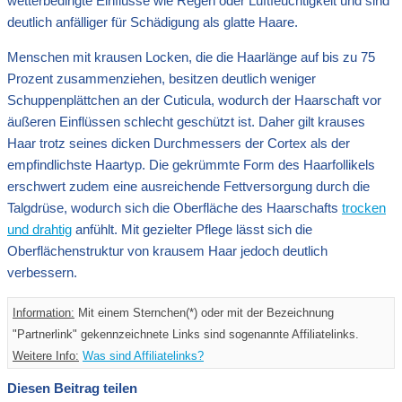
wetterbedingte Einflüsse wie Regen oder Luftfeuchtigkeit und sind
deutlich anfälliger für Schädigung als glatte Haare.
Menschen mit krausen Locken, die die Haarlänge auf bis zu 75
Prozent zusammenziehen, besitzen deutlich weniger
Schuppenplättchen an der Cuticula, wodurch der Haarschaft vor
äußeren Einflüssen schlecht geschützt ist. Daher gilt krauses
Haar trotz seines dicken Durchmessers der Cortex als der
empfindlichste Haartyp. Die gekrümmte Form des Haarfollikels
erschwert zudem eine ausreichende Fettversorgung durch die
Talgdrüse, wodurch sich die Oberfläche des Haarschafts
trocken
und drahtig
anfühlt. Mit gezielter Pflege lässt sich die
Oberflächenstruktur von krausem Haar jedoch deutlich
verbessern.
Information:
Mit einem Sternchen(*) oder mit der Bezeichnung
"Partnerlink" gekennzeichnete Links sind sogenannte Affiliatelinks.
Weitere Info:
Was sind Affiliatelinks?
Diesen Beitrag teilen