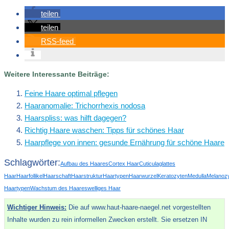
teilen
teilen
RSS-feed
Weitere Interessante Beiträge:
Feine Haare optimal pflegen
Haaranomalie: Trichorrhexis nodosa
Haarspliss: was hilft dagegen?
Richtig Haare waschen: Tipps für schönes Haar
Haarpflege von innen: gesunde Ernährung für schöne Haare
Schlagwörter:
Aufbau des Haares
Cortex Haar
Cuticula
glattes
Haar
Haarfollikel
Haarschaft
Haarstruktur
Haartypen
Haarwurzel
Keratozyten
Medulla
Melanoz
Haartypen
Wachstum des Haares
welliges Haar
Wichtiger Hinweis:
Die auf www.haut-haare-naegel.net vorgestellten
Inhalte wurden zu rein informellen Zwecken erstellt. Sie ersetzen IN