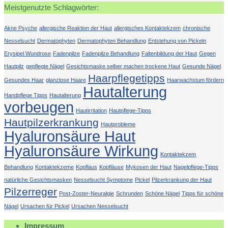
Meistgenutzte Schlagwörter:
Akne Psyche
allergische Reaktion der Haut
allergisches Kontaktekzem
chronische
Nesselsucht
Dermatophyten
Dermatophyten Behandlung
Entstehung von Pickeln
Erysipel Wundrose
Fadenpilze
Fadenpilze Behandlung
Faltenbildung der Haut
Gegen
Hautpilz
gepflegte Nägel
Gesichtsmaske selber machen trockene Haut
Gesunde Nägel
Haarpflegetipps
Gesundes Haar
glanzlose Haare
Haarwachstum fördern
Hautalterung
Handpflege Tipps
Hautalterung
vorbeugen
Hautirritation
Hautpflege-Tipps
Hautpilzerkrankung
Hautprobleme
Hyaluronsäure Haut
Hyaluronsäure Wirkung
Kontaktekzem
Behandlung
Kontaktekzeme
Kopflaus
Kopfläuse
Mykosen der Haut
Nagelpflege-Tipps
natürliche Gesichtsmasken
Nesselsucht Symptome
Pickel
Pilzerkrankung der Haut
Pilzerreger
Post-Zoster-Neuralgie
Schrunden
Schöne Nägel
Tipps für schöne
Nägel
Ursachen für Pickel
Ursachen Nesselsucht
Impressum