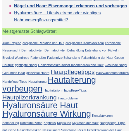
Nägel und Haar: Eisenmangel erkennen und vorbeugen
Hyaluronsäure – Lifestyletrend oder wichtiges
Nahrungsergänzungsmittel?
Meistgenutzte Schlagwörter:
Akne Psyche
allergische Reaktion der Haut
allergisches Kontaktekzem
chronische
Nesselsucht
Dermatophyten
Dermatophyten Behandlung
Entstehung von Pickeln
Erysipel Wundrose
Fadenpilze
Fadenpilze Behandlung
Faltenbildung der Haut
Gegen
Hautpilz
gepflegte Nägel
Gesichtsmaske selber machen trockene Haut
Gesunde Nägel
Haarpflegetipps
Gesundes Haar
glanzlose Haare
Haarwachstum fördern
Hautalterung
Handpflege Tipps
Hautalterung
vorbeugen
Hautirritation
Hautpflege-Tipps
Hautpilzerkrankung
Hautprobleme
Hyaluronsäure Haut
Hyaluronsäure Wirkung
Kontaktekzem
Behandlung
Kontaktekzeme
Kopflaus
Kopfläuse
Mykosen der Haut
Nagelpflege-Tipps
natürliche Gesichtsmasken
Nesselsucht Symptome
Pickel
Pilzerkrankung der Haut