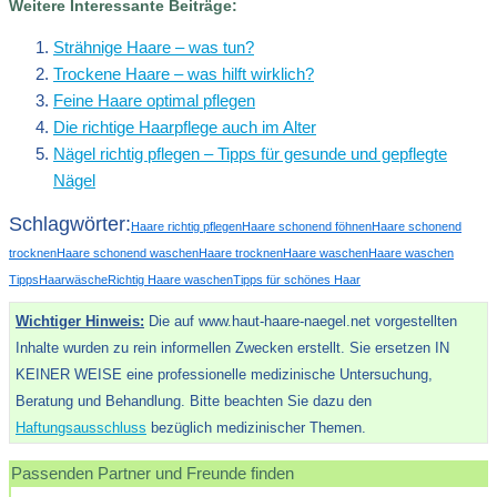
Weitere Interessante Beiträge:
Strähnige Haare – was tun?
Trockene Haare – was hilft wirklich?
Feine Haare optimal pflegen
Die richtige Haarpflege auch im Alter
Nägel richtig pflegen – Tipps für gesunde und gepflegte
Nägel
Schlagwörter:
Haare richtig pflegen
Haare schonend föhnen
Haare schonend
trocknen
Haare schonend waschen
Haare trocknen
Haare waschen
Haare waschen
Tipps
Haarwäsche
Richtig Haare waschen
Tipps für schönes Haar
Wichtiger Hinweis:
Die auf www.haut-haare-naegel.net vorgestellten
Inhalte wurden zu rein informellen Zwecken erstellt. Sie ersetzen IN
KEINER WEISE eine professionelle medizinische Untersuchung,
Beratung und Behandlung. Bitte beachten Sie dazu den
Haftungsausschluss
bezüglich medizinischer Themen.
Passenden Partner und Freunde finden