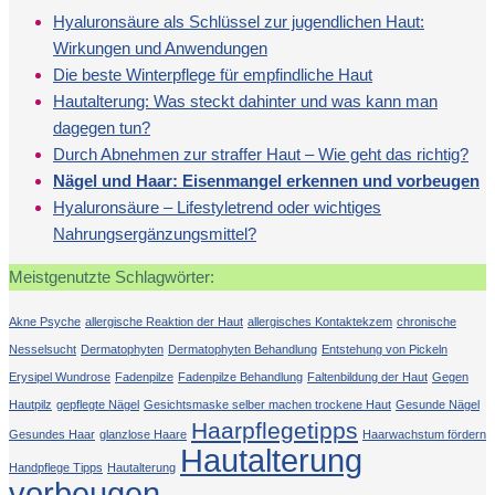
Hyaluronsäure als Schlüssel zur jugendlichen Haut:
Wirkungen und Anwendungen
Die beste Winterpflege für empfindliche Haut
Hautalterung: Was steckt dahinter und was kann man
dagegen tun?
Durch Abnehmen zur straffer Haut – Wie geht das richtig?
Nägel und Haar: Eisenmangel erkennen und vorbeugen
Hyaluronsäure – Lifestyletrend oder wichtiges
Nahrungsergänzungsmittel?
Meistgenutzte Schlagwörter:
Akne Psyche
allergische Reaktion der Haut
allergisches Kontaktekzem
chronische
Nesselsucht
Dermatophyten
Dermatophyten Behandlung
Entstehung von Pickeln
Erysipel Wundrose
Fadenpilze
Fadenpilze Behandlung
Faltenbildung der Haut
Gegen
Hautpilz
gepflegte Nägel
Gesichtsmaske selber machen trockene Haut
Gesunde Nägel
Haarpflegetipps
Gesundes Haar
glanzlose Haare
Haarwachstum fördern
Hautalterung
Handpflege Tipps
Hautalterung
vorbeugen