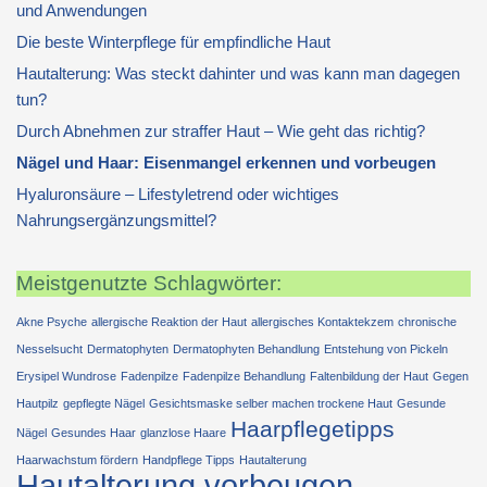
und Anwendungen
Die beste Winterpflege für empfindliche Haut
Hautalterung: Was steckt dahinter und was kann man dagegen
tun?
Durch Abnehmen zur straffer Haut – Wie geht das richtig?
Nägel und Haar: Eisenmangel erkennen und vorbeugen
Hyaluronsäure – Lifestyletrend oder wichtiges
Nahrungsergänzungsmittel?
Meistgenutzte Schlagwörter:
Akne Psyche
allergische Reaktion der Haut
allergisches Kontaktekzem
chronische
Nesselsucht
Dermatophyten
Dermatophyten Behandlung
Entstehung von Pickeln
Erysipel Wundrose
Fadenpilze
Fadenpilze Behandlung
Faltenbildung der Haut
Gegen
Hautpilz
gepflegte Nägel
Gesichtsmaske selber machen trockene Haut
Gesunde
Haarpflegetipps
Nägel
Gesundes Haar
glanzlose Haare
Haarwachstum fördern
Handpflege Tipps
Hautalterung
Hautalterung vorbeugen