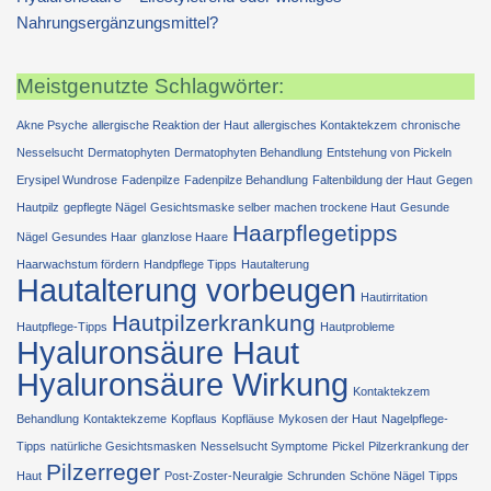
Nahrungsergänzungsmittel?
Meistgenutzte Schlagwörter:
Akne Psyche
allergische Reaktion der Haut
allergisches Kontaktekzem
chronische
Nesselsucht
Dermatophyten
Dermatophyten Behandlung
Entstehung von Pickeln
Erysipel Wundrose
Fadenpilze
Fadenpilze Behandlung
Faltenbildung der Haut
Gegen
Hautpilz
gepflegte Nägel
Gesichtsmaske selber machen trockene Haut
Gesunde
Haarpflegetipps
Nägel
Gesundes Haar
glanzlose Haare
Haarwachstum fördern
Handpflege Tipps
Hautalterung
Hautalterung vorbeugen
Hautirritation
Hautpilzerkrankung
Hautpflege-Tipps
Hautprobleme
Hyaluronsäure Haut
Hyaluronsäure Wirkung
Kontaktekzem
Behandlung
Kontaktekzeme
Kopflaus
Kopfläuse
Mykosen der Haut
Nagelpflege-
Tipps
natürliche Gesichtsmasken
Nesselsucht Symptome
Pickel
Pilzerkrankung der
Pilzerreger
Haut
Post-Zoster-Neuralgie
Schrunden
Schöne Nägel
Tipps