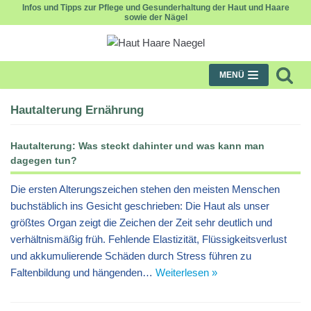
Infos und Tipps zur Pflege und Gesunderhaltung der Haut und Haare
sowie der Nägel
Zum
Inhalt
MENÜ
Hautalterung Ernährung
Hautalterung: Was steckt dahinter und was kann man
dagegen tun?
Die ersten Alterungszeichen stehen den meisten Menschen
buchstäblich ins Gesicht geschrieben: Die Haut als unser
größtes Organ zeigt die Zeichen der Zeit sehr deutlich und
verhältnismäßig früh. Fehlende Elastizität, Flüssigkeitsverlust
und akkumulierende Schäden durch Stress führen zu
Faltenbildung und hängenden…
Weiterlesen »