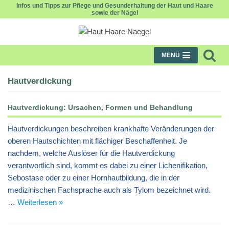
Infos und Tipps zur Pflege und Gesunderhaltung der Haut und Haare
sowie der Nägel
Zum
Inhalt
MENÜ
Hautverdickung
Hautverdickung: Ursachen, Formen und Behandlung
Hautverdickungen beschreiben krankhafte Veränderungen der
oberen Hautschichten mit flächiger Beschaffenheit. Je
nachdem, welche Auslöser für die Hautverdickung
verantwortlich sind, kommt es dabei zu einer Lichenifikation,
Sebostase oder zu einer Hornhautbildung, die in der
medizinischen Fachsprache auch als Tylom bezeichnet wird.
…
Weiterlesen »