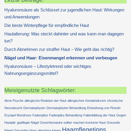
Hyaluronsäure als Schlüssel zur jugendlichen Haut: Wirkungen
und Anwendungen
Die beste Winterpflege für empfindliche Haut
Hautalterung: Was steckt dahinter und was kann man dagegen
tun?
Durch Abnehmen zur straffer Haut – Wie geht das richtig?
Nägel und Haar: Eisenmangel erkennen und vorbeugen
Hyaluronsäure – Lifestyletrend oder wichtiges
Nahrungsergänzungsmittel?
Meistgenutzte Schlagwörter:
Akne Psyche
allergische Reaktion der Haut
allergisches Kontaktekzem
chronische
Nesselsucht
Dermatophyten
Dermatophyten Behandlung
Entstehung von Pickeln
Erysipel Wundrose
Fadenpilze
Fadenpilze Behandlung
Faltenbildung der Haut
Gegen
Hautpilz
gepflegte Nägel
Gesichtsmaske selber machen trockene Haut
Gesunde
Haarpflegetipps
Nägel
Gesundes Haar
glanzlose Haare