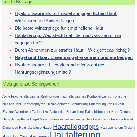
Letzte Beiträge:
Hyaluronsäure als Schlüssel zur jugendlichen Haut:
Wirkungen und Anwendungen
Die beste Winterpflege für empfindliche Haut
Hautalterung: Was steckt dahinter und was kann man
dagegen tun?
Durch Abnehmen zur straffer Haut – Wie geht das richtig?
Nägel und Haar: Eisenmangel erkennen und vorbeugen
Hyaluronsäure – Lifestyletrend oder wichtiges
Nahrungsergänzungsmittel?
Meistgenutzte Schlagwörter:
Akne Psyche
allergische Reaktion der Haut
allergisches Kontaktekzem
chronische
Nesselsucht
Dermatophyten
Dermatophyten Behandlung
Entstehung von Pickeln
Erysipel Wundrose
Fadenpilze
Fadenpilze Behandlung
Faltenbildung der Haut
Gegen
Hautpilz
gepflegte Nägel
Gesichtsmaske selber machen trockene Haut
Gesunde Nägel
Haarpflegetipps
Gesundes Haar
glanzlose Haare
Haarwachstum fördern
Hautalterung
Handpflege Tipps
Hautalterung