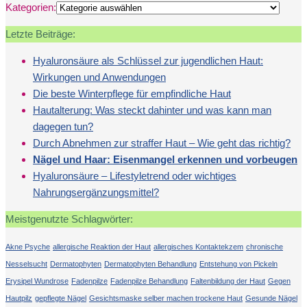
Kategorien:
Letzte Beiträge:
Hyaluronsäure als Schlüssel zur jugendlichen Haut:
Wirkungen und Anwendungen
Die beste Winterpflege für empfindliche Haut
Hautalterung: Was steckt dahinter und was kann man
dagegen tun?
Durch Abnehmen zur straffer Haut – Wie geht das richtig?
Nägel und Haar: Eisenmangel erkennen und vorbeugen
Hyaluronsäure – Lifestyletrend oder wichtiges
Nahrungsergänzungsmittel?
Meistgenutzte Schlagwörter:
Akne Psyche
allergische Reaktion der Haut
allergisches Kontaktekzem
chronische
Nesselsucht
Dermatophyten
Dermatophyten Behandlung
Entstehung von Pickeln
Erysipel Wundrose
Fadenpilze
Fadenpilze Behandlung
Faltenbildung der Haut
Gegen
Hautpilz
gepflegte Nägel
Gesichtsmaske selber machen trockene Haut
Gesunde Nägel