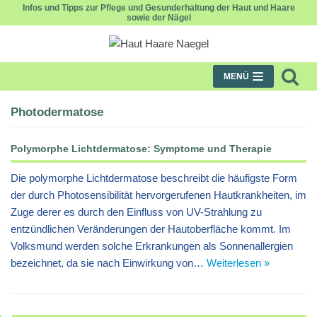
Infos und Tipps zur Pflege und Gesunderhaltung der Haut und Haare
sowie der Nägel
Zum
Inhalt
MENÜ
Photodermatose
Polymorphe Lichtdermatose: Symptome und Therapie
Die polymorphe Lichtdermatose beschreibt die häufigste Form
der durch Photosensibilität hervorgerufenen Hautkrankheiten, im
Zuge derer es durch den Einfluss von UV-Strahlung zu
entzündlichen Veränderungen der Hautoberfläche kommt. Im
Volksmund werden solche Erkrankungen als Sonnenallergien
bezeichnet, da sie nach Einwirkung von…
Weiterlesen »