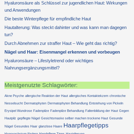
Hyaluronsäure als Schlüssel zur jugendlichen Haut: Wirkungen
und Anwendungen
Die beste Winterpflege für empfindliche Haut
Hautalterung: Was steckt dahinter und was kann man dagegen
tun?
Durch Abnehmen zur straffer Haut – Wie geht das richtig?
Nägel und Haar: Eisenmangel erkennen und vorbeugen
Hyaluronsäure – Lifestyletrend oder wichtiges
Nahrungsergänzungsmittel?
Meistgenutzte Schlagwörter:
Akne Psyche
allergische Reaktion der Haut
allergisches Kontaktekzem
chronische
Nesselsucht
Dermatophyten
Dermatophyten Behandlung
Entstehung von Pickeln
Erysipel Wundrose
Fadenpilze
Fadenpilze Behandlung
Faltenbildung der Haut
Gegen
Hautpilz
gepflegte Nägel
Gesichtsmaske selber machen trockene Haut
Gesunde
Haarpflegetipps
Nägel
Gesundes Haar
glanzlose Haare
Haarwachstum fördern
Handpflege Tipps
Hautalterung