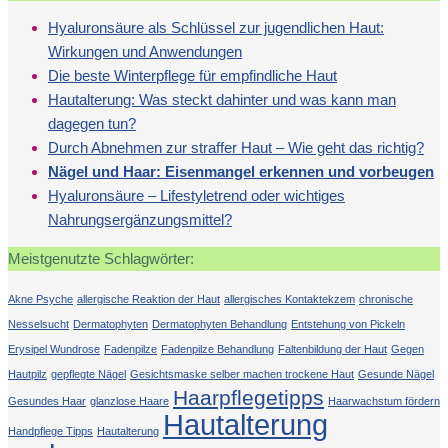
Hyaluronsäure als Schlüssel zur jugendlichen Haut:
Wirkungen und Anwendungen
Die beste Winterpflege für empfindliche Haut
Hautalterung: Was steckt dahinter und was kann man
dagegen tun?
Durch Abnehmen zur straffer Haut – Wie geht das richtig?
Nägel und Haar: Eisenmangel erkennen und vorbeugen
Hyaluronsäure – Lifestyletrend oder wichtiges
Nahrungsergänzungsmittel?
Meistgenutzte Schlagwörter:
Akne Psyche
allergische Reaktion der Haut
allergisches Kontaktekzem
chronische
Nesselsucht
Dermatophyten
Dermatophyten Behandlung
Entstehung von Pickeln
Erysipel Wundrose
Fadenpilze
Fadenpilze Behandlung
Faltenbildung der Haut
Gegen
Hautpilz
gepflegte Nägel
Gesichtsmaske selber machen trockene Haut
Gesunde Nägel
Haarpflegetipps
Gesundes Haar
glanzlose Haare
Haarwachstum fördern
Hautalterung
Handpflege Tipps
Hautalterung