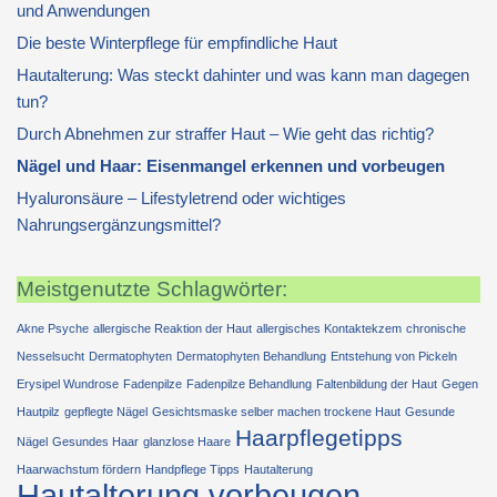
und Anwendungen
Die beste Winterpflege für empfindliche Haut
Hautalterung: Was steckt dahinter und was kann man dagegen
tun?
Durch Abnehmen zur straffer Haut – Wie geht das richtig?
Nägel und Haar: Eisenmangel erkennen und vorbeugen
Hyaluronsäure – Lifestyletrend oder wichtiges
Nahrungsergänzungsmittel?
Meistgenutzte Schlagwörter:
Akne Psyche
allergische Reaktion der Haut
allergisches Kontaktekzem
chronische
Nesselsucht
Dermatophyten
Dermatophyten Behandlung
Entstehung von Pickeln
Erysipel Wundrose
Fadenpilze
Fadenpilze Behandlung
Faltenbildung der Haut
Gegen
Hautpilz
gepflegte Nägel
Gesichtsmaske selber machen trockene Haut
Gesunde
Haarpflegetipps
Nägel
Gesundes Haar
glanzlose Haare
Haarwachstum fördern
Handpflege Tipps
Hautalterung
Hautalterung vorbeugen