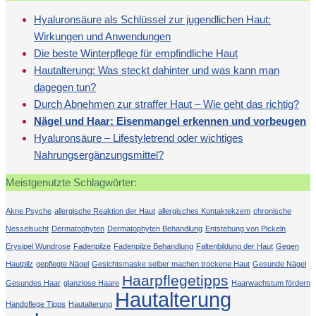
Hyaluronsäure als Schlüssel zur jugendlichen Haut:
Wirkungen und Anwendungen
Die beste Winterpflege für empfindliche Haut
Hautalterung: Was steckt dahinter und was kann man
dagegen tun?
Durch Abnehmen zur straffer Haut – Wie geht das richtig?
Nägel und Haar: Eisenmangel erkennen und vorbeugen
Hyaluronsäure – Lifestyletrend oder wichtiges
Nahrungsergänzungsmittel?
Meistgenutzte Schlagwörter:
Akne Psyche
allergische Reaktion der Haut
allergisches Kontaktekzem
chronische
Nesselsucht
Dermatophyten
Dermatophyten Behandlung
Entstehung von Pickeln
Erysipel Wundrose
Fadenpilze
Fadenpilze Behandlung
Faltenbildung der Haut
Gegen
Hautpilz
gepflegte Nägel
Gesichtsmaske selber machen trockene Haut
Gesunde Nägel
Haarpflegetipps
Gesundes Haar
glanzlose Haare
Haarwachstum fördern
Hautalterung
Handpflege Tipps
Hautalterung