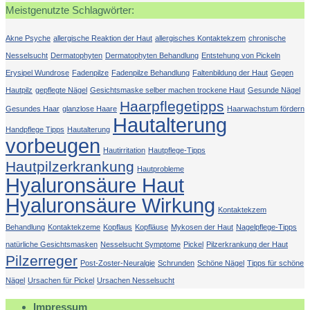
Meistgenutzte Schlagwörter:
Akne Psyche
allergische Reaktion der Haut
allergisches Kontaktekzem
chronische
Nesselsucht
Dermatophyten
Dermatophyten Behandlung
Entstehung von Pickeln
Erysipel Wundrose
Fadenpilze
Fadenpilze Behandlung
Faltenbildung der Haut
Gegen
Hautpilz
gepflegte Nägel
Gesichtsmaske selber machen trockene Haut
Gesunde Nägel
Haarpflegetipps
Gesundes Haar
glanzlose Haare
Haarwachstum fördern
Hautalterung
Handpflege Tipps
Hautalterung
vorbeugen
Hautirritation
Hautpflege-Tipps
Hautpilzerkrankung
Hautprobleme
Hyaluronsäure Haut
Hyaluronsäure Wirkung
Kontaktekzem
Behandlung
Kontaktekzeme
Kopflaus
Kopfläuse
Mykosen der Haut
Nagelpflege-Tipps
natürliche Gesichtsmasken
Nesselsucht Symptome
Pickel
Pilzerkrankung der Haut
Pilzerreger
Post-Zoster-Neuralgie
Schrunden
Schöne Nägel
Tipps für schöne
Nägel
Ursachen für Pickel
Ursachen Nesselsucht
Impressum