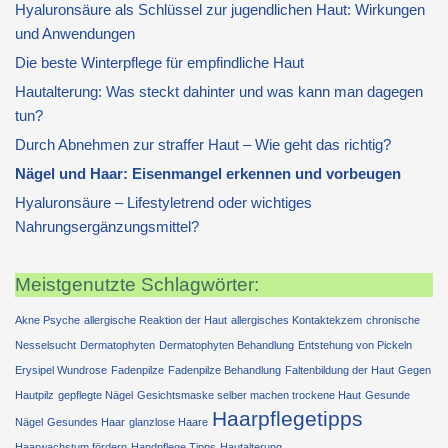
Hyaluronsäure als Schlüssel zur jugendlichen Haut: Wirkungen
und Anwendungen
Die beste Winterpflege für empfindliche Haut
Hautalterung: Was steckt dahinter und was kann man dagegen
tun?
Durch Abnehmen zur straffer Haut – Wie geht das richtig?
Nägel und Haar: Eisenmangel erkennen und vorbeugen
Hyaluronsäure – Lifestyletrend oder wichtiges
Nahrungsergänzungsmittel?
Meistgenutzte Schlagwörter:
Akne Psyche
allergische Reaktion der Haut
allergisches Kontaktekzem
chronische
Nesselsucht
Dermatophyten
Dermatophyten Behandlung
Entstehung von Pickeln
Erysipel Wundrose
Fadenpilze
Fadenpilze Behandlung
Faltenbildung der Haut
Gegen
Hautpilz
gepflegte Nägel
Gesichtsmaske selber machen trockene Haut
Gesunde
Haarpflegetipps
Nägel
Gesundes Haar
glanzlose Haare
Haarwachstum fördern
Handpflege Tipps
Hautalterung