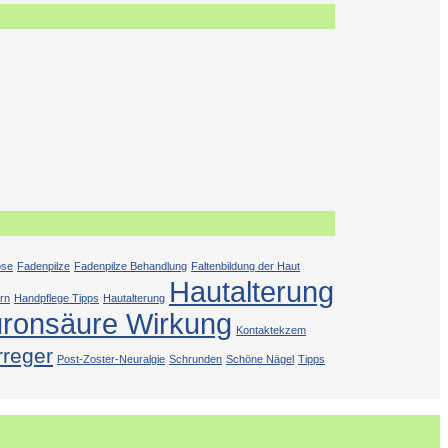
ose
Fadenpilze
Fadenpilze Behandlung
Faltenbildung der Haut
Hautalterung
rn
Handpflege Tipps
Hautalterung
uronsäure Wirkung
Kontaktekzem
rreger
Post-Zoster-Neuralgie
Schrunden
Schöne Nägel
Tipps