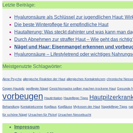
Letzte Beiträge:
Hyaluronsäure als Schlüssel zur jugendlichen Haut: 
Die beste Winterpflege für empfindliche Haut
Hautalterung: Was steckt dahinter und was kann man d
Durch Abnehmen zur straffer Haut – Wie geht das richtig
Nägel und Haar: Eisenmangel erkennen und vorbeu
Hyaluronsäure – Lifestyletrend oder wichtiges Nahrung
Meistgenutzte Schlagwörter:
Akne Psyche
allergische Reaktion der Haut
allergisches Kontaktekzem
chronische Nesse
Gegen Hautpilz
gepflegte Nägel
Gesichtsmaske selber machen trockene Haut
Gesunde N
vorbeugen
Hautpilzerkran
Hautirritation
Hautpflege-Tipps
Behandlung
Kontaktekzeme
Kopflaus
Kopfläuse
Mykosen der Haut
Nagelpflege-Tipps
na
für schöne Nägel
Ursachen für Pickel
Ursachen Nesselsucht
Impressum