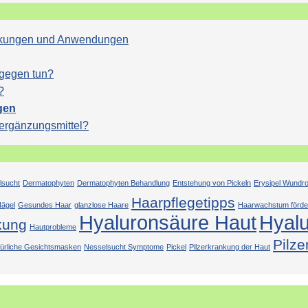
Wirkungen und Anwendungen
agegen tun?
?
gen
sergänzungsmittel?
lsucht
Dermatophyten
Dermatophyten Behandlung
Entstehung von Pickeln
Erysipel Wundr
Haarpflegetipps
ägel
Gesundes Haar
glanzlose Haare
Haarwachstum förde
Hyaluronsäure Haut
Hyal
kung
Hautprobleme
Pilze
türliche Gesichtsmasken
Nesselsucht Symptome
Pickel
Pilzerkrankung der Haut