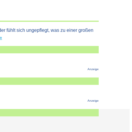
r fühlt sich ungepflegt, was zu einer großen
Strähnige
»
Haare
–
was
tun?
Anzeige
Anzeige