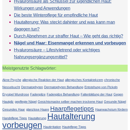
Hyaluronsäure als Schlüssel zur jugendlichen Haut:
Wirkungen und Anwendungen
Die beste Winterpflege für empfindliche Haut
Hautalterung: Was steckt dahinter und was kann man
dagegen tun?
Durch Abnehmen zur straffer Haut – Wie geht das richtig?
Nägel und Haar: Eisenmangel erkennen und vorbeugen
Hyaluronsäure – Lifestyletrend oder wichtiges
Nahrungsergänzungsmittel?
Meistgenutzte Schlagwörter:
Akne Psyche
allergische Reaktion der Haut
allergisches Kontaktekzem
chronische
Nesselsucht
Dermatophyten
Dermatophyten Behandlung
Entstehung von Pickeln
Erysipel Wundrose
Fadenpilze
Fadenpilze Behandlung
Faltenbildung der Haut
Gegen
Hautpilz
gepflegte Nägel
Gesichtsmaske selber machen trockene Haut
Gesunde Nägel
Haarpflegetipps
Gesundes Haar
glanzlose Haare
Haarwachstum fördern
Hautalterung
Handpflege Tipps
Hautalterung
vorbeugen
Hautirritation
Hautpflege-Tipps