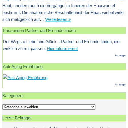
Haut, sondern auch die Vorgänge im Inneren der Haarwurzel
bestimmt. Die anatomische Beschaffenheit der Haarzwiebel wirkt
Der
sich maßgeblich auf…
Weiterlesen »
Aufbau
Passenden Partner und Freunde finden
des
Haares
Der Weg zu Liebe und Glück – Partner und Freunde finden, die
und
wirklich zu mir passen.
Hier informieren!
die
Anzeige
Haartypen
Anti-Aging Ernährung
Anzeige
Kategorien:
Kategorien:
Letzte Beiträge: