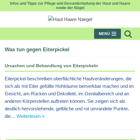
Infos und Tipps zur Pflege und Gesunderhaltung der Haut und Haare
sowie der Nägel
Zum
Inhalt
MENÜ
Was tun gegen Eiterpickel
Ursachen und Behandlung von Eiterpickeln
Eiterpickel beschreiben oberflächliche Hautveränderungen, die
sich als mit Eiter gefüllte Hohlräume bemerkbar machen und im
Gesicht, am Rücken und Dekolleté, im Genitalbereich und an
anderen Körperstellen auftreten können. Sie zeigen sich als
deutlich hervorstehende, gelbliche und rot umrandete Punkte,
die…
Weiterlesen »