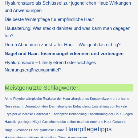
Hyaluronsäure als Schlüssel zur jugendlichen Haut: Wirkungen
und Anwendungen
Die beste Winterpflege für empfindliche Haut
Hautalterung: Was steckt dahinter und was kann man dagegen
tun?
Durch Abnehmen zur straffer Haut – Wie geht das richtig?
Nägel und Haar: Eisenmangel erkennen und vorbeugen
Hyaluronsäure – Lifestyletrend oder wichtiges
Nahrungsergänzungsmittel?
Meistgenutzte Schlagwörter:
Akne Psyche
allergische Reaktion der Haut
allergisches Kontaktekzem
chronische
Nesselsucht
Dermatophyten
Dermatophyten Behandlung
Entstehung von Pickeln
Erysipel Wundrose
Fadenpilze
Fadenpilze Behandlung
Faltenbildung der Haut
Gegen
Hautpilz
gepflegte Nägel
Gesichtsmaske selber machen trockene Haut
Gesunde
Haarpflegetipps
Nägel
Gesundes Haar
glanzlose Haare
Haarwachstum fördern
Handpflege Tipps
Hautalterung