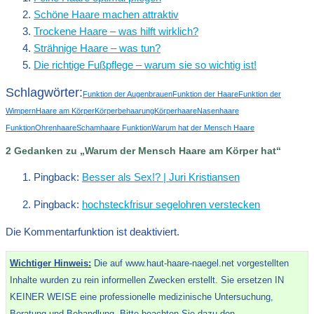
Schöne Haare machen attraktiv
Trockene Haare – was hilft wirklich?
Strähnige Haare – was tun?
Die richtige Fußpflege – warum sie so wichtig ist!
Schlagwörter:
Funktion der Augenbrauen
Funktion der Haare
Funktion der
Wimpern
Haare am Körper
Körperbehaarung
Körperhaare
Nasenhaare
Funktion
Ohrenhaare
Schamhaare Funktion
Warum hat der Mensch Haare
2 Gedanken zu „Warum der Mensch Haare am Körper hat“
Pingback:
Besser als Sex!? | Juri Kristiansen
Pingback:
hochsteckfrisur segelohren verstecken
Die Kommentarfunktion ist deaktiviert.
Wichtiger Hinweis:
Die auf www.haut-haare-naegel.net vorgestellten
Inhalte wurden zu rein informellen Zwecken erstellt. Sie ersetzen IN
KEINER WEISE eine professionelle medizinische Untersuchung,
Beratung und Behandlung. Bitte beachten Sie dazu den