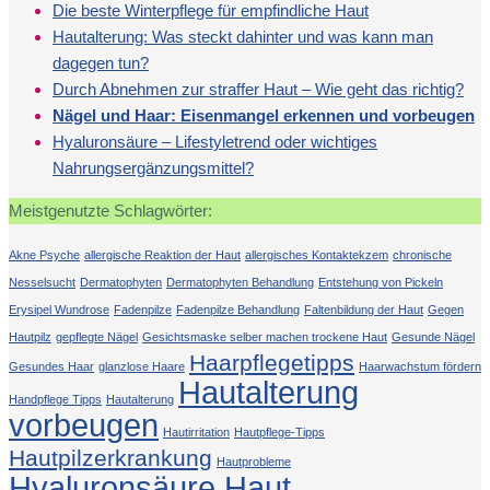
Die beste Winterpflege für empfindliche Haut
Hautalterung: Was steckt dahinter und was kann man
dagegen tun?
Durch Abnehmen zur straffer Haut – Wie geht das richtig?
Nägel und Haar: Eisenmangel erkennen und vorbeugen
Hyaluronsäure – Lifestyletrend oder wichtiges
Nahrungsergänzungsmittel?
Meistgenutzte Schlagwörter:
Akne Psyche
allergische Reaktion der Haut
allergisches Kontaktekzem
chronische
Nesselsucht
Dermatophyten
Dermatophyten Behandlung
Entstehung von Pickeln
Erysipel Wundrose
Fadenpilze
Fadenpilze Behandlung
Faltenbildung der Haut
Gegen
Hautpilz
gepflegte Nägel
Gesichtsmaske selber machen trockene Haut
Gesunde Nägel
Haarpflegetipps
Gesundes Haar
glanzlose Haare
Haarwachstum fördern
Hautalterung
Handpflege Tipps
Hautalterung
vorbeugen
Hautirritation
Hautpflege-Tipps
Hautpilzerkrankung
Hautprobleme
Hyaluronsäure Haut