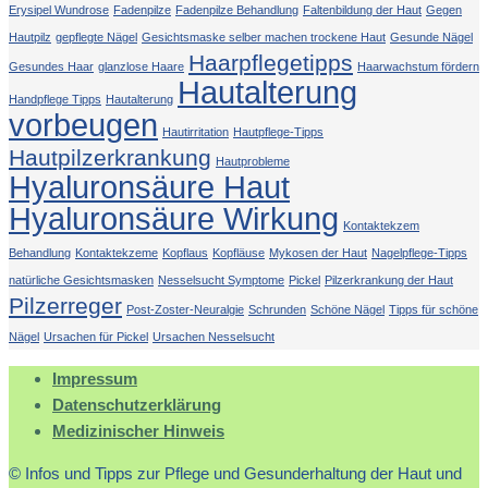
Erysipel Wundrose
Fadenpilze
Fadenpilze Behandlung
Faltenbildung der Haut
Gegen
Hautpilz
gepflegte Nägel
Gesichtsmaske selber machen trockene Haut
Gesunde Nägel
Haarpflegetipps
Gesundes Haar
glanzlose Haare
Haarwachstum fördern
Hautalterung
Handpflege Tipps
Hautalterung
vorbeugen
Hautirritation
Hautpflege-Tipps
Hautpilzerkrankung
Hautprobleme
Hyaluronsäure Haut
Hyaluronsäure Wirkung
Kontaktekzem
Behandlung
Kontaktekzeme
Kopflaus
Kopfläuse
Mykosen der Haut
Nagelpflege-Tipps
natürliche Gesichtsmasken
Nesselsucht Symptome
Pickel
Pilzerkrankung der Haut
Pilzerreger
Post-Zoster-Neuralgie
Schrunden
Schöne Nägel
Tipps für schöne
Nägel
Ursachen für Pickel
Ursachen Nesselsucht
Impressum
Datenschutzerklärung
Medizinischer Hinweis
© Infos und Tipps zur Pflege und Gesunderhaltung der Haut und