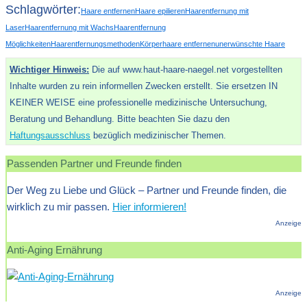
Schlagwörter:
Haare entfernen
Haare epilieren
Haarentfernung mit
Laser
Haarentfernung mit Wachs
Haarentfernung
Möglichkeiten
Haarentfernungsmethoden
Körperhaare entfernen
unerwünschte Haare
Wichtiger Hinweis:
Die auf www.haut-haare-naegel.net vorgestellten
Inhalte wurden zu rein informellen Zwecken erstellt. Sie ersetzen IN
KEINER WEISE eine professionelle medizinische Untersuchung,
Beratung und Behandlung. Bitte beachten Sie dazu den
Haftungsausschluss
bezüglich medizinischer Themen.
Passenden Partner und Freunde finden
Der Weg zu Liebe und Glück – Partner und Freunde finden, die
wirklich zu mir passen.
Hier informieren!
Anzeige
Anti-Aging Ernährung
Anzeige