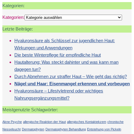
Kategorien:
Kategorien:
Letzte Beiträge:
Hyaluronsäure als Schlüssel zur jugendlichen Haut:
Wirkungen und Anwendungen
Die beste Winterpflege für empfindliche Haut
Hautalterung: Was steckt dahinter und was kann man
dagegen tun?
Durch Abnehmen zur straffer Haut – Wie geht das richtig?
Nägel und Haar: Eisenmangel erkennen und vorbeugen
Hyaluronsäure – Lifestyletrend oder wichtiges
Nahrungsergänzungsmittel?
Meistgenutzte Schlagwörter:
Akne Psyche
allergische Reaktion der Haut
allergisches Kontaktekzem
chronische
Nesselsucht
Dermatophyten
Dermatophyten Behandlung
Entstehung von Pickeln