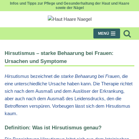
Infos und Tipps zur Pflege und Gesunderhaltung der Haut und Haare
sowie der Nägel
Zum
Inhalt
MENÜ
Hirsutismus – starke Behaarung bei Frauen:
Ursachen und Symptome
Hirsutismus
bezeichnet die
starke Behaarung bei Frauen
, die
eine unterschiedliche Ursache haben kann. Die Therapie richtet
sich nach dem Ausmaß und dem Auslöser der Erkrankung,
aber auch nach dem Ausmaß des Leidensdrucks, den die
Betroffenen verspüren. Vorbeugen lässt sich dem Hirsutismus
kaum.
Definition: Was ist Hirsutismus genau?