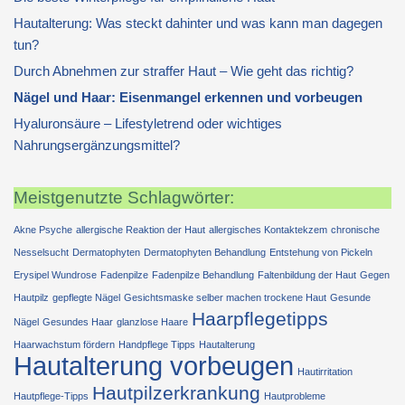
Hautalterung: Was steckt dahinter und was kann man dagegen
tun?
Durch Abnehmen zur straffer Haut – Wie geht das richtig?
Nägel und Haar: Eisenmangel erkennen und vorbeugen
Hyaluronsäure – Lifestyletrend oder wichtiges
Nahrungsergänzungsmittel?
Meistgenutzte Schlagwörter:
Akne Psyche
allergische Reaktion der Haut
allergisches Kontaktekzem
chronische
Nesselsucht
Dermatophyten
Dermatophyten Behandlung
Entstehung von Pickeln
Erysipel Wundrose
Fadenpilze
Fadenpilze Behandlung
Faltenbildung der Haut
Gegen
Hautpilz
gepflegte Nägel
Gesichtsmaske selber machen trockene Haut
Gesunde
Haarpflegetipps
Nägel
Gesundes Haar
glanzlose Haare
Haarwachstum fördern
Handpflege Tipps
Hautalterung
Hautalterung vorbeugen
Hautirritation
Hautpilzerkrankung
Hautpflege-Tipps
Hautprobleme