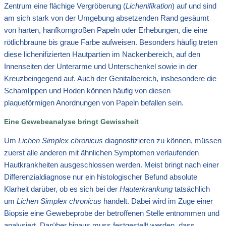
Zentrum eine flächige Vergröberung (
Lichenifikation
) auf und sind
am sich stark von der Umgebung absetzenden Rand gesäumt
von harten, hanfkorngroßen Papeln oder Erhebungen, die eine
rötlichbraune bis graue Farbe aufweisen. Besonders häufig treten
diese lichenifizierten Hautpartien im Nackenbereich, auf den
Innenseiten der Unterarme und Unterschenkel sowie in der
Kreuzbeingegend auf. Auch der Genitalbereich, insbesondere die
Schamlippen und Hoden können häufig von diesen
plaqueförmigen Anordnungen von Papeln befallen sein.
Eine Gewebeanalyse bringt Gewissheit
Um
Lichen Simplex chronicus
diagnostizieren zu können, müssen
zuerst alle anderen mit ähnlichen Symptomen verlaufenden
Hautkrankheiten ausgeschlossen werden. Meist bringt nach einer
Differenzialdiagnose nur ein histologischer Befund absolute
Klarheit darüber, ob es sich bei der
Hauterkrankung
tatsächlich
um
Lichen Simplex chronicus
handelt. Dabei wird im Zuge einer
Biopsie eine Gewebeprobe der betroffenen Stelle entnommen und
analysiert. Darüber hinaus muss festgestellt werden, dass