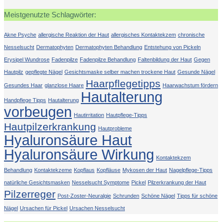
Meistgenutzte Schlagwörter:
Akne Psyche
allergische Reaktion der Haut
allergisches Kontaktekzem
chronische
Nesselsucht
Dermatophyten
Dermatophyten Behandlung
Entstehung von Pickeln
Erysipel Wundrose
Fadenpilze
Fadenpilze Behandlung
Faltenbildung der Haut
Gegen
Hautpilz
gepflegte Nägel
Gesichtsmaske selber machen trockene Haut
Gesunde Nägel
Haarpflegetipps
Gesundes Haar
glanzlose Haare
Haarwachstum fördern
Hautalterung
Handpflege Tipps
Hautalterung
vorbeugen
Hautirritation
Hautpflege-Tipps
Hautpilzerkrankung
Hautprobleme
Hyaluronsäure Haut
Hyaluronsäure Wirkung
Kontaktekzem
Behandlung
Kontaktekzeme
Kopflaus
Kopfläuse
Mykosen der Haut
Nagelpflege-Tipps
natürliche Gesichtsmasken
Nesselsucht Symptome
Pickel
Pilzerkrankung der Haut
Pilzerreger
Post-Zoster-Neuralgie
Schrunden
Schöne Nägel
Tipps für schöne
Nägel
Ursachen für Pickel
Ursachen Nesselsucht