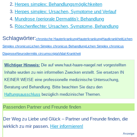
Herpes simplex: Behandlungsmöglichkeiten
Herpes simplex: Ursachen, Symptome und Verlauf
Mundrose (periorale Dermatitis): Behandlung
Röschenflechte: Ursachen, Symptome, Behandlung
Schlagwörter:
chronische Hauterkrankung
Hauterkrankung
Hautkrankheit
Lichen
Simplex chronicus
Lichen Simplex chronicus Behandlung
Lichen Simplex chronicus
Diagnose
Neurodermitis circumscripta
Vidal-Krankheit
Wichtiger Hinweis:
Die auf www.haut-haare-naegel.net vorgestellten
Inhalte wurden zu rein informellen Zwecken erstellt. Sie ersetzen IN
KEINER WEISE eine professionelle medizinische Untersuchung,
Beratung und Behandlung. Bitte beachten Sie dazu den
Haftungsausschluss
bezüglich medizinischer Themen.
Passenden Partner und Freunde finden
Der Weg zu Liebe und Glück – Partner und Freunde finden, die
wirklich zu mir passen.
Hier informieren!
Anzeige