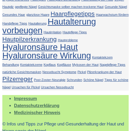
Hautpilz
gepflegte Nägel
Gesichtsmaske selber machen trockene Haut
Gesunde Nägel
Haarpflegetipps
Gesundes Haar
glanzlose Haare
Haarwachstum fördern
Hautalterung
Handpflege Tipps
Hautalterung
vorbeugen
Hautirritation
Hautpflege-Tipps
Hautpilzerkrankung
Hautprobleme
Hyaluronsäure Haut
Hyaluronsäure Wirkung
Kontaktekzem
Behandlung
Kontaktekzeme
Kopflaus
Kopfläuse
Mykosen der Haut
Nagelpflege-Tipps
natürliche Gesichtsmasken
Nesselsucht Symptome
Pickel
Pilzerkrankung der Haut
Pilzerreger
Post-Zoster-Neuralgie
Schrunden
Schöne Nägel
Tipps für schöne
Nägel
Ursachen für Pickel
Ursachen Nesselsucht
Impressum
Datenschutzerklärung
Medizinischer Hinweis
© Infos und Tipps zur Pflege und Gesunderhaltung der Haut und
Haare sowie der Nägel