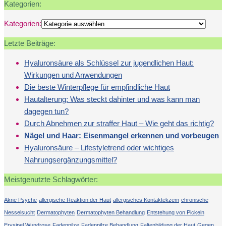
Kategorien:
Kategorien:
Letzte Beiträge:
Hyaluronsäure als Schlüssel zur jugendlichen Haut:
Wirkungen und Anwendungen
Die beste Winterpflege für empfindliche Haut
Hautalterung: Was steckt dahinter und was kann man
dagegen tun?
Durch Abnehmen zur straffer Haut – Wie geht das richtig?
Nägel und Haar: Eisenmangel erkennen und vorbeugen
Hyaluronsäure – Lifestyletrend oder wichtiges
Nahrungsergänzungsmittel?
Meistgenutzte Schlagwörter:
Akne Psyche
allergische Reaktion der Haut
allergisches Kontaktekzem
chronische
Nesselsucht
Dermatophyten
Dermatophyten Behandlung
Entstehung von Pickeln
Erysipel Wundrose
Fadenpilze
Fadenpilze Behandlung
Faltenbildung der Haut
Gegen