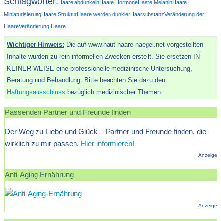
Schlagwörter:
Haare abdunkeln
Haare Hormone
Haare Melanin
Haare
Miniaturisierung
Haare Struktur
Haare werden dunkler
Haarsubstanz
Veränderung der
Haare
Veränderung Haare
Wichtiger Hinweis:
Die auf www.haut-haare-naegel.net vorgestellten
Inhalte wurden zu rein informellen Zwecken erstellt. Sie ersetzen IN
KEINER WEISE eine professionelle medizinische Untersuchung,
Beratung und Behandlung. Bitte beachten Sie dazu den
Haftungsausschluss
bezüglich medizinischer Themen.
Passenden Partner und Freunde finden
Der Weg zu Liebe und Glück – Partner und Freunde finden, die
wirklich zu mir passen.
Hier informieren!
Anzeige
Anti-Aging Ernährung
Anzeige